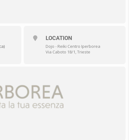
30)
LOCATION
ca)
Dojo - Reiki Centro Iperborea
Via Caboto 18/1, Trieste
 Chakras
ne
io 10:00-18:30)
lle Emozioni
ie e degli eventi