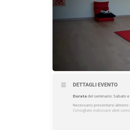
DETTAGLI EVENTO
Durata
del seminario: Sabato e 
Necessario presentarsi almeno 30
Consigliato indossare abiti como
Programma
del Seminario di I Li