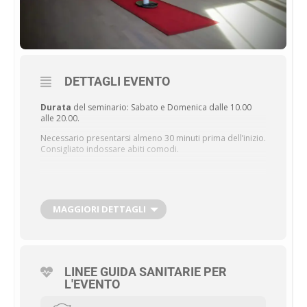
DETTAGLI EVENTO
Durata
del seminario: Sabato e Domenica dalle 10.00
alle 20.00.
Necessario presentarsi almeno 30 minuti prima dell’inizio.
Consigliato indossare abiti comodi.
Programma
del Seminario di I Livello:
MAGGIORI DETTAGLI
PRIMO GIORNO (SABATO orario 10:00-20:00)
Presentazione
LINEE GUIDA SANITARIE PER
Introduzione a Reiki
L'EVENTO
Prima Cerimonia di Attivazione
Teoria dei Chakras
Pausa pranzo