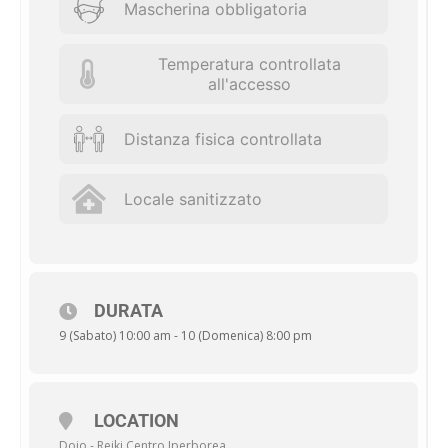
Mascherina obbligatoria
Trattamento di Equilibratura dei Chakras
Seconda Cerimonia di Attivazione
Meditazione sui Chakras
Temperatura controllata
all'accesso
SECONDO GIORNO (DOMENICA orario 10:00-20:00)
Distanza fisica controllata
La Trasformazione Energetica delle Emozioni
Terza Cerimonia di Attivazione
Significati simbolici delle patologie e degli eventi
Locale sanitizzato
Pausa pranzo
Trattamento dei Cinque Organi
Quarta Cerimonia di Attivazione
Trattamento di Base
Chiusura e Consegna degli Attestati
DURATA
9 (Sabato) 10:00 am - 10 (Domenica) 8:00 pm
LOCATION
Dojo - Reiki Centro Iperborea